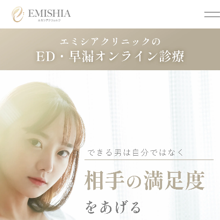
Menu
メニュー
クリニックについて
美容医療
トップページ
医療脱毛
クリニック情報
個人情報保護方針
オンライン診療
オンライン診療利用規約
各種同意書
ご来院時の注意点につい
まつげ美容液
て
アフターピル
お問い合わせ
低用量ピル
メディア掲載
痛風・尿酸値
よくあるご質問
ED・早漏防止
特定商取引法に基づく表