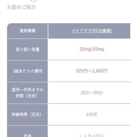
お薬のご紹介
薬剤種類
バイアグラ(ED治療薬)
25mg/50mg
取り扱い容量
825円～1,400円
1錠あたりの費用
服用～作用までの
30分～60分
時間（目安）
4時間
持続時間（目安）
しっかり効く
効果