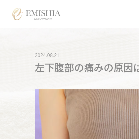
各種同意書
ご来院時の注意点につ
いて
お問い合わせ
メディア掲載
よくあるご質問
特定商取引法に基づく
表記
美容医療
2024.08.21
左下腹部の痛みの原因
医療脱毛
オンライン診療
まつげ美容液
アフターピル
低用量ピル
痛風・尿酸値
ED・早漏防止