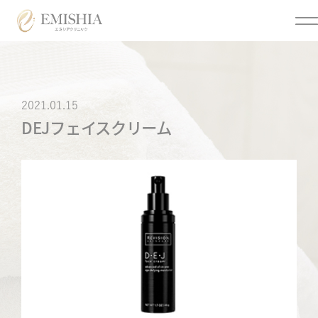
Menu
2021.01.15
DEJフェイスクリーム
メニュー
クリニックについて
美容医療
トップページ
医療脱毛
クリニック情報
個人情報保護方針
オンライン診療
オンライン診療利用規約
各種同意書
ご来院時の注意点につい
まつげ美容液
て
アフターピル
お問い合わせ
低用量ピル
メディア掲載
痛風・尿酸値
よくあるご質問
ED・早漏防止
特定商取引法に基づく表