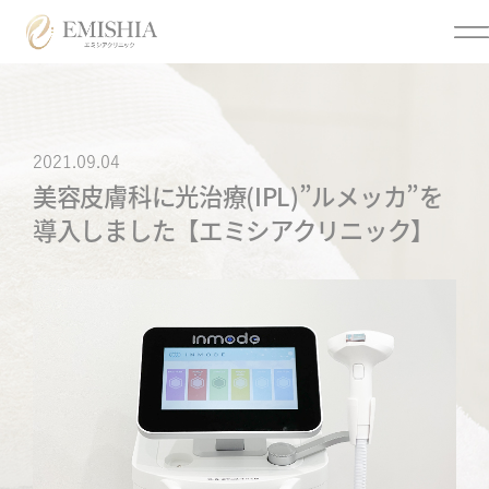
Menu
2021.09.04
美容皮膚科に光治療(IPL)”ルメッカ”を
メニュー
導入しました【エミシアクリニック】
クリニックについて
美容医療
トップページ
医療脱毛
クリニック情報
個人情報保護方針
オンライン診療
オンライン診療利用規約
各種同意書
ご来院時の注意点につい
まつげ美容液
て
アフターピル
お問い合わせ
低用量ピル
メディア掲載
痛風・尿酸値
よくあるご質問
ED・早漏防止
特定商取引法に基づく表