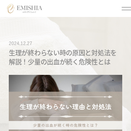
Menu
2024.12.27
生理が終わらない時の原因と対処法を
メニュー
解説！少量の出血が続く危険性とは
クリニックについて
美容医療
トップページ
医療脱毛
クリニック情報
個人情報保護方針
オンライン診療
オンライン診療利用規約
各種同意書
ご来院時の注意点につい
まつげ美容液
て
アフターピル
お問い合わせ
低用量ピル
メディア掲載
痛風・尿酸値
よくあるご質問
ED・早漏防止
特定商取引法に基づく表