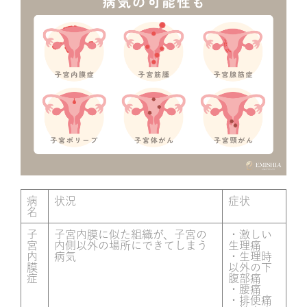
病
状況
症状
名
子
子宮内膜に似た組織が、子宮の
・激しい
宮
内側以外の場所にできてしまう
生理痛
内
病気
・生理時
膜
以外の下
症
腹部痛
・腰痛
・排便痛