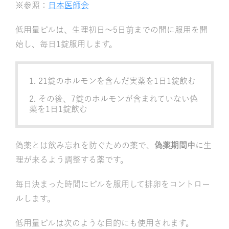
※参照：
日本医師会
低用量ピルは、生理初日〜5日前までの間に服用を開
始し、毎日1錠服用します。
21錠のホルモンを含んだ実薬を1日1錠飲む
その後、7錠のホルモンが含まれていない偽
薬を1日1錠飲む
偽薬とは飲み忘れを防ぐための薬で、
偽薬期間中
に生
理が来るよう調整する薬です。
毎日決まった時間にピルを服用して排卵をコントロー
ルします。
低用量ピルは次のような目的にも使用されます。