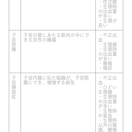
・性交痛
・生理時
の出血量
が多い
・生理が
長い
子
子宮の壁にあたる筋肉の中にで
・不正出
宮
きる良性の腫瘍
血
筋
・生理痛
腫
・生理時
の出血量
が多い
・腰痛
・頻尿
子
子宮内膜に似た組織が、子宮筋
・不正出
宮
層にでき、増殖する病気
血
腺
・ひどい
筋
生理痛
症
・生理時
の出血量
が多い
・生理時
の貧血
・生理時
以外の腹
痛、腰痛