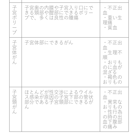
子
子宮奥の内膜や子宮入り口にで
・不正出
宮
きる頸部や膣部にできるポリー
血
ポ
プで、多くは良性の腫瘍
・重い生
リ
理痛
ー
・貧血
プ
子
子宮体部にできるがん
・不正出
宮
血
体
・生理不
が
順
ん
・おりも
のに血が
混ざる
・褐色の
おりもの
子
ほとんどが性交渉によるウイル
・不正出
宮
ス感染が原因の子宮下部の管状
血
頸
部分である子宮頸部にできるが
・異常な
が
ん
おりもの
ん
・性行為
の時の出
血下腹部
の痛み