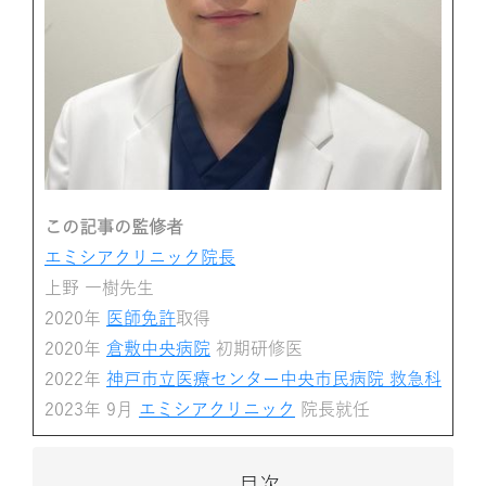
この記事の監修者
エミシアクリニック院長
上野 一樹先生
2020年
医師免許
取得
2020年
倉敷中央病院
初期研修医
2022年
神戸市立医療センター中央市民病院 救急科
2023年 9月
エミシアクリニック
院長就任
目次