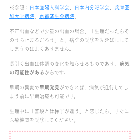
※参照：
日本産婦人科学会
、
日本内分泌学会
、
兵庫医
科大学病院
、
京都済生会病院
、
不正出血などで少量の出血の場合、「生理だったらそ
のうち止まるだろう」と、病院の受診を先延ばしして
しまうのはよくありません。
長引く出血は体調の変化を知らせるものであり、
病気
の可能性がある
からです。
早期の異変で
早期発見
ができれば、病気が進行してし
まう前に早期治療も可能です。
生理中に「普段とは様子が違う」と感じたら、すぐに
医療機関を受診してください。