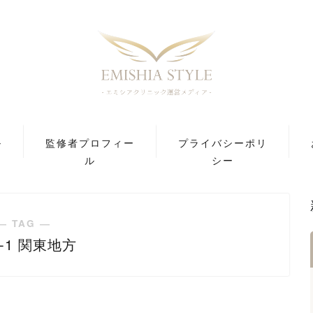
ル
監修者プロフィー
プライバシーポリ
ル
シー
― TAG ―
P-1 関東地方