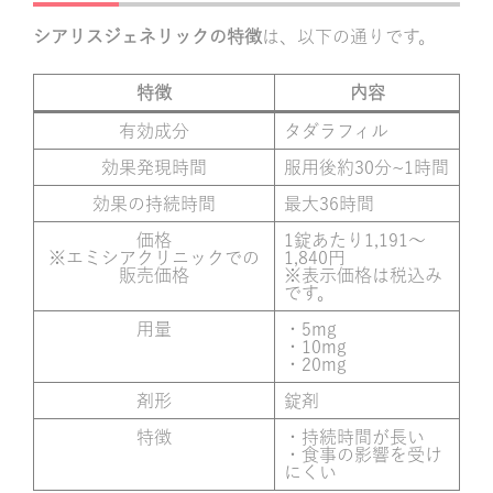
シアリスジェネリックの特徴
は、以下の通りです。
特徴
内容
有効成分
タダラフィル
効果発現時間
服用後約30分~1時間
効果の持続時間
最大36時間
価格
1錠あたり1,191～
※エミシアクリニックでの
1,840円
販売価格
※表示価格は税込み
です。
用量
・5mg
・10mg
・20mg
剤形
錠剤
特徴
・持続時間が長い
・食事の影響を受け
にくい