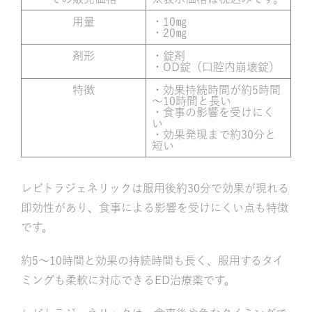
用量
・10㎎
・20㎎
剤形
・錠剤
・OD錠（口腔内崩壊錠）
特徴
・効果持続時間が約5時間
～10時間と長い
・食事の影響を受けにく
い
・効果発現まで約30分と
短い
レビトラジェネリックは服用後約30分で効果が現れる
即効性があり、食事による影響を受けにくい点も特徴
です。
約5～10時間と効果の持続時間も長く、服用するタイ
ミングも柔軟に対応できるED治療薬です。