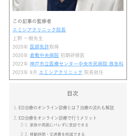
この記事の監修者
エミシアクリニック院長
上野 一樹先生
2020年
医師免許
取得
2020年
倉敷中央病院
初期研修医
2022年
神戸市立医療センター中央市民病院 救急科
2023年 9月
エミシアクリニック
院長就任
目次
1.
ED治療のオンライン診療とは？治療の流れも解説
2.
ED治療をオンライン診療で行うメリット
2-1.
家族や周囲にバレずに受診できる
2-2.
移動時間・交通費を削減できる