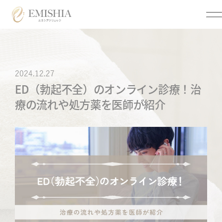
Menu
2024.12.27
ED（勃起不全）のオンライン診療！治
メニュー
療の流れや処方薬を医師が紹介
クリニックについて
美容医療
トップページ
医療脱毛
クリニック情報
個人情報保護方針
オンライン診療
オンライン診療利用規約
各種同意書
ご来院時の注意点につい
まつげ美容液
て
アフターピル
お問い合わせ
低用量ピル
メディア掲載
痛風・尿酸値
よくあるご質問
ED・早漏防止
特定商取引法に基づく表