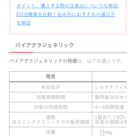
ポイント、購入する際の注意点についても解説
ED治療薬を比較！悩み別におすすめの選び方
を解説
バイアグラジェネリック
バイアグラジェネリックの特徴
は、以下の通りです。
概要
有効成分
シルデナフィルク
効果発現時間
服用後30分から1
効果の持続時間
4〜5時間程度
価格
1錠あたり825~1,4
※エミシアクリニックでの販売価格
※表示価格は税込
用量
・25mg