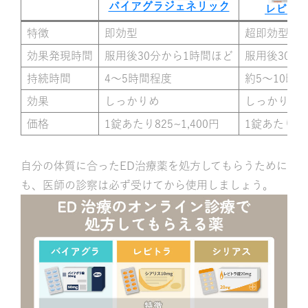
バイアグラジェネリック
レビト
特徴
即効型
超即効型
効果発現時間
服用後30分から1時間ほど
服用後30分
持続時間
4〜5時間程度
約5～10時間
効果
しっかりめ
しっかりめ
価格
1錠あたり825~1,400円
1錠あたり1,4
自分の体質に合ったED治療薬を処方してもらうために
も、医師の診察は必ず受けてから使用しましょう。