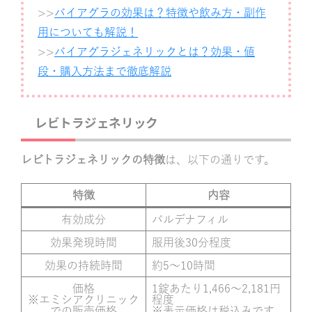
>>
バイアグラの効果は？特徴や飲み方・副作
用についても解説！
>>
バイアグラジェネリックとは？効果・値
段・購入方法まで徹底解説
レビトラジェネリック
レビトラジェネリックの特徴
は、以下の通りです。
特徴
内容
有効成分
バルデナフィル
効果発現時間
服用後30分程度
効果の持続時間
約5～10時間
価格
1錠あたり1,466～2,181円
※エミシアクリニック
程度
での販売価格
※表示価格は税込みです。