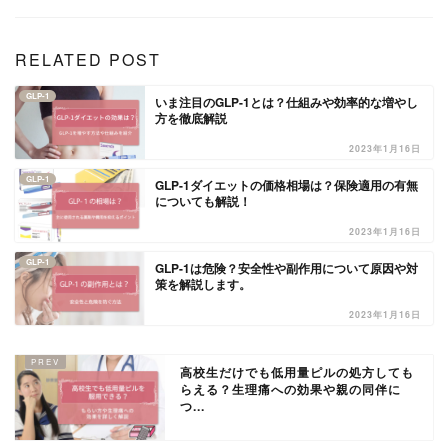
RELATED POST
GLP-1
いま注目のGLP-1とは？仕組みや効率的な増やし
方を徹底解説
2023年1月16日
GLP-1
GLP-1ダイエットの価格相場は？保険適用の有無
についても解説！
2023年1月16日
GLP-1
GLP-1は危険？安全性や副作用について原因や対
策を解説します。
2023年1月16日
高校生だけでも低用量ピルの処方しても
らえる？生理痛への効果や親の同伴に
つ...