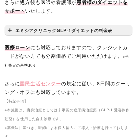
さらに処方後も医師や看護師が
患者様のダイエットを
サポート
いたします。
エミシアクリニックGLP-1ダイエットの料金表
医療ローン
にも対応しておりますので、クレジットカ
お試し1ヵ月プラン
(税別)
ードがない方でも分割価格でご利用いただけます。
※当
¥10,500～
リベルサス(内服薬)
社指定の基準あり
※11,550円(税込)
¥18,500～
サクセンダ(注射薬)
さらに
国民生活センター
の規定に従い、8日間のクーリ
※¥19,800(税込)
ング・オフにも対応しています。
【特記事項】
※GLP-1ダイエットは自由診療のため保険適用外です。
※本施術は、痩身治療としては未承認の糖尿病治療薬（GLP-1 受容体作
※別途診察料、針代がかかります。
動薬）を使用した自由診療です。
※薬機法に基づき、医師による個人輸入にて導入・治療を行っておりま
GLP-1ダイエットの治療期間は
約3ヶ月～1年
す。