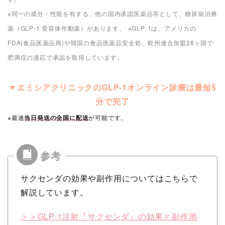
です。
※同一の成分・性能を有する、他の国内承認医薬品等として、糖尿病治療
※治療期間には個人差があります
薬（GLP-1 受容体作動薬）があります。
※GLP-1は、アメリカの
FDA(食品医薬品局)や韓国の食品医薬品安全処、欧州連合加盟28ヶ国で
治療初期には
吐き気や胃のむかつき
といった
肥満症の適応で承認を取得しています。
副作用を引き起こす可能性があります。
エミシアクリニックでは、少量から使用を開
▼エミシアクリニックのGLP-1オンライン診療は最短5
始しております。
分で完了
※最速
当日発送の全国に配送
が可能です。
サクセンダの効果や副作用についてはこちらで
解説しています。
＞＞GLP-1注射『サクセンダ』の効果と副作用