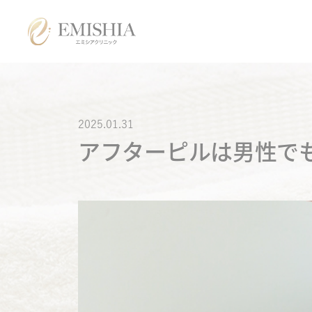
各種同意書
ご来院時の注意点につ
いて
お問い合わせ
メディア掲載
よくあるご質問
特定商取引法に基づく
表記
美容医療
2025.01.31
アフターピルは男性で
医療脱毛
オンライン診療
まつげ美容液
アフターピル
低用量ピル
痛風・尿酸値
ED・早漏防止