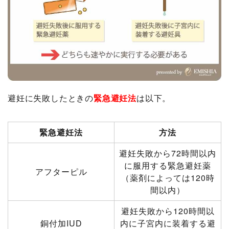
避妊に失敗したときの
緊急避妊法
は以下。
緊急避妊法
方法
避妊失敗から72時間以内
に服用する緊急避妊薬
アフターピル
（薬剤によっては120時
間以内）
避妊失敗から120時間以
銅付加IUD
内に子宮内に装着する避