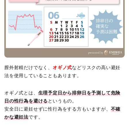
膣外射精だけでなく、
オギノ式
などリスクの高い避妊
法を使用していることもあります。
オギノ式とは、
生理予定日から排卵日を予測して危険
日の性行為を避ける
というもの。
安全日に避妊せずに性行為をする方もいますが、
不確
かな避妊法
です。