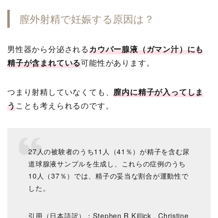
膣外射精で妊娠する原因は？
男性器から分泌される
カウパー腺液（ガマン汁）にも
精子が含まれている
可能性があります。
つまり射精していなくても、
膣内に精子が入ってしま
う
ことも考えられるのです。
27人の被験者のうち11人（41％）が精子を含む尿
道球腺液サンプルを生成し、これらの症例のうち
10人（37％）では、精子の妥当な割合が運動性で
した。
引用（日本語訳）：Stephen R Killick , Christine