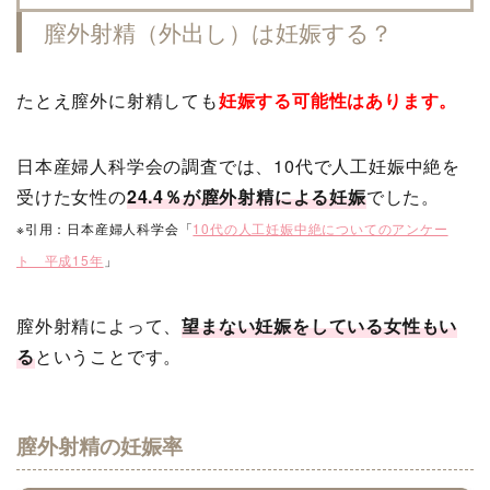
膣外射精（外出し）は妊娠する？
たとえ膣外に射精しても
妊娠する可能性はあります。
日本産婦人科学会の調査では、10代で人工妊娠中絶を
受けた女性の
24.4％が膣外射精による妊娠
でした。
※引用：日本産婦人科学会「
10代の人工妊娠中絶についてのアンケー
ト 平成15年
」
膣外射精によって、
望まない妊娠をしている女性もい
る
ということです。
膣外射精の妊娠率