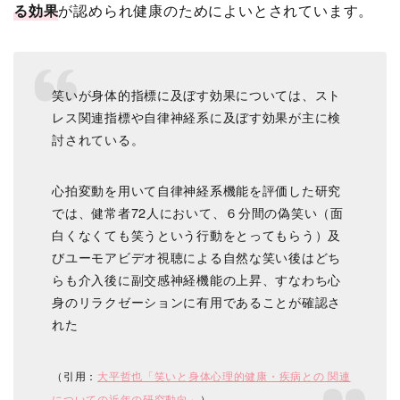
る効果
が認められ健康のためによいとされています。
笑いが身体的指標に及ぼす効果については、スト
レス関連指標や自律神経系に及ぼす効果が主に検
討されている。
心拍変動を用いて自律神経系機能を評価した研究
では、健常者72人において、６分間の偽笑い（面
白くなくても笑うという行動をとってもらう）及
びユーモアビデオ視聴による自然な笑い後はどち
らも介入後に副交感神経機能の上昇、すなわち心
身のリラクゼーションに有用であることが確認さ
れた
（引用：
大平哲也「笑いと身体心理的健康・疾病との 関連
についての近年の研究動向」
）