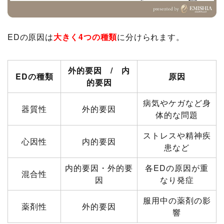
EDの原因は
大きく4つの種類
に分けられます。
外的要因 / 内
EDの種類
原因
的要因
病気やケガなど身
器質性
外的要因
体的な問題
ストレスや精神疾
心因性
内的要因
患など
内的要因・外的要
各EDの原因が重
混合性
因
なり発症
服用中の薬剤の影
薬剤性
外的要因
響