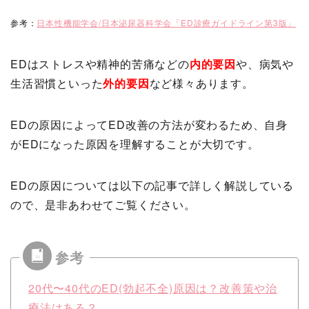
参考：
日本性機能学会/日本泌尿器科学会「ED診療ガイドライン第3版」
EDはストレスや精神的苦痛などの
内的要因
や、病気や
生活習慣といった
外的要因
など様々あります。
EDの原因によってED改善の方法が変わるため、自身
がEDになった原因を理解することが大切です。
EDの原因については以下の記事で詳しく解説している
ので、是非あわせてご覧ください。
20代〜40代のED(勃起不全)原因は？改善策や治
療法はある？