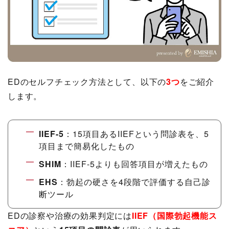
EDのセルフチェック方法として、以下の
3つ
をご紹介
します。
IIEF-5
：15項目あるIIEFという問診表を、5
項目まで簡易化したもの
SHIM
：IIEF-5よりも回答項目が増えたもの
EHS
：勃起の硬さを4段階で評価する自己診
断ツール
EDの診察や治療の効果判定には
IIEF（国際勃起機能ス