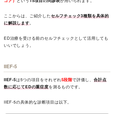
コア）
という
15項目の問診表
が用いられます。
ここからは、ご紹介した
セルフチェック3種類を具体的
に解説します
。
ED治療を受ける前のセルフチェックとして活用しても
いいでしょう。
IIEF-5
IIEF-5
は5つの項目をそれぞれ
5段階
で評価し、
合計点
数に応じてEDの重症度
を測るものです。
IIEF-5の具体的な診断項目は以下。