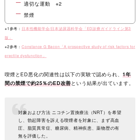
適切な運動 ※2
禁煙
※1参考：
日本性機能学会/日本泌尿器科学会「ED診療ガイドライン第3
版」
※2参考：
Constance G Bacon「A prospective study of risk factors for
erectile dysfunction」
喫煙とED悪化の関連性は以下の実験で認められ、
1年
間の禁煙で約25％のED改善
という結果が出ています。
対象および方法 ニコチン置換療法（NRT）を希望
し、勃起障害を訴える喫煙者を対象に、まず高血
圧、脂質異常症、糖尿病、精神疾患、薬物歴の有
無を評価した。