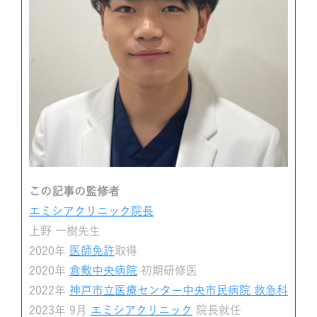
この記事の監修者
エミシアクリニック院長
上野 一樹先生
2020年
医師免許
取得
2020年
倉敷中央病院
初期研修医
2022年
神戸市立医療センター中央市民病院 救急科
2023年 9月
エミシアクリニック
院長就任