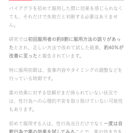
バイアグラを初めて服用した際に効果を感じられなく
ても、それだけで失敗だと判断する必要はありませ
ん。
研究では
初回服用者の約8割に服用方法の誤りがあっ
た
とされ、正しい方法で改めて試した結果、
約40％が
改善に至った
と報告されています。
特に服用初期は、食事内容やタイミングの調整などを
行っている時期です。
薬の効果に対する信頼がまだ得られていない状況で
は、性行為への心理的不安を取り除けていない可能性
もあります。
初めて服用する人は、性行為当日だけでなく
一度は自
慰行為で薬の効果を試してみる
ことで、薬の効き方を