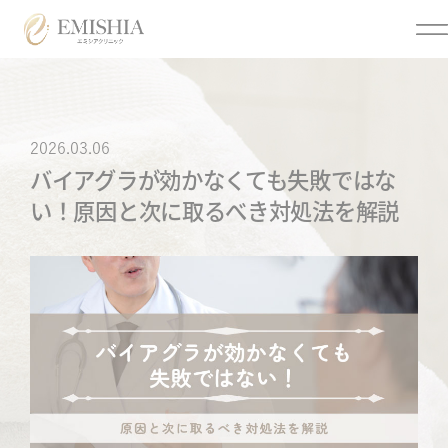
Menu
2026.03.06
バイアグラが効かなくても失敗ではな
メニュー
い！原因と次に取るべき対処法を解説
クリニックについて
美容医療
トップページ
医療脱毛
クリニック情報
個人情報保護方針
オンライン診療
オンライン診療利用規約
各種同意書
ご来院時の注意点につい
まつげ美容液
て
アフターピル
お問い合わせ
低用量ピル
メディア掲載
痛風・尿酸値
よくあるご質問
ED・早漏防止
特定商取引法に基づく表