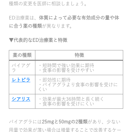
種類の変更を医師に相談しましょう。
ED治療薬は、
体質によって必要な有効成分の量や体
に合う薬の種類
が異なります。
▼代表的なED治療薬と特徴
薬の種類
特徴
バイアグ
・短時間で強い効果に期待
ラ
・食事の影響を受けやすい
レトビラ
・即効性に期待
・バイアグラより食事の影響を受けに
くい
シアリス
・効果が最大36時間と長く続く
・食事の影響を受けにくい
バイアグラには
25mgと50mgの2種類
があり、少ない
用量で効果が薄い場合は増量することで改善するケー