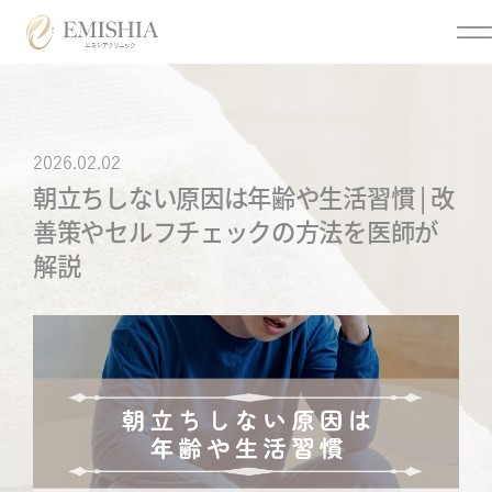
Menu
2026.02.02
朝立ちしない原因は年齢や生活習慣 | 改
メニュー
善策やセルフチェックの方法を医師が
解説
クリニックについて
美容医療
トップページ
医療脱毛
クリニック情報
個人情報保護方針
オンライン診療
オンライン診療利用規約
各種同意書
ご来院時の注意点につい
まつげ美容液
て
アフターピル
お問い合わせ
低用量ピル
メディア掲載
痛風・尿酸値
よくあるご質問
ED・早漏防止
特定商取引法に基づく表