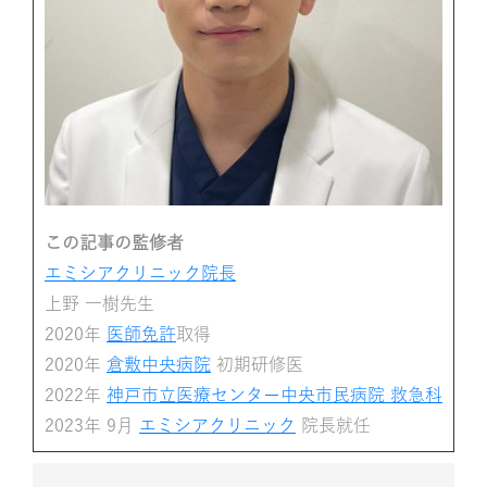
この記事の監修者
エミシアクリニック院長
上野 一樹先生
2020年
医師免許
取得
2020年
倉敷中央病院
初期研修医
2022年
神戸市立医療センター中央市民病院 救急科
2023年 9月
エミシアクリニック
院長就任