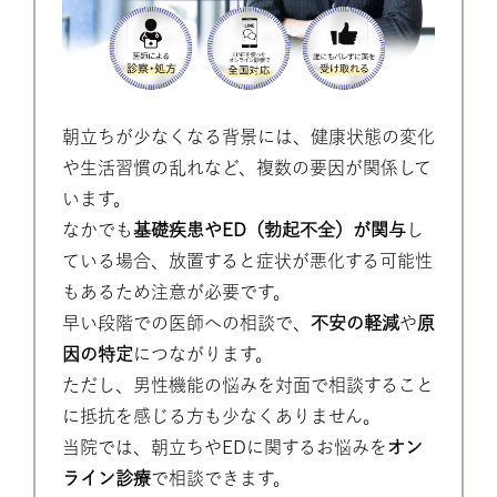
朝立ちが少なくなる背景には、健康状態の変化
や生活習慣の乱れなど、複数の要因が関係して
います。
なかでも
基礎疾患やED（勃起不全）が関与
し
ている場合、放置すると症状が悪化する可能性
もあるため注意が必要です。
早い段階での医師への相談で、
不安の軽減
や
原
因の特定
につながります。
ただし、男性機能の悩みを対面で相談すること
に抵抗を感じる方も少なくありません。
当院では、朝立ちやEDに関するお悩みを
オン
ライン診療
で相談できます。